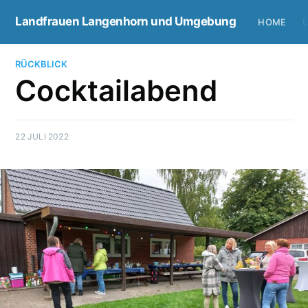
Landfrauen Langenhorn und Umgebung
HOME
RÜCKBLICK
Cocktailabend
22 JULI 2022